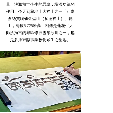
量，洗滌前世今生的罪孽，增添功德的
作用。今天到藏地十大神山之一「江嘉
多德貢嘎雀金聖山（多德神山）」轉
山，海拔5,725米高，相傳是蓮花生大
師所預言的藏區修行雪嶺冰川之一，也
是多康寂靜事業教化眾生之聖地。