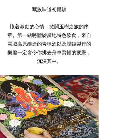
藏族味道初體驗
懷著激動的心情，掀開玉樹之旅的序
章。第一站將體驗當地特色飲食，來自
雪域高原釀造的青稞酒以及親臨製作的
樂趣一定會令你拂去舟車勞頓的疲憊，
沉浸其中。