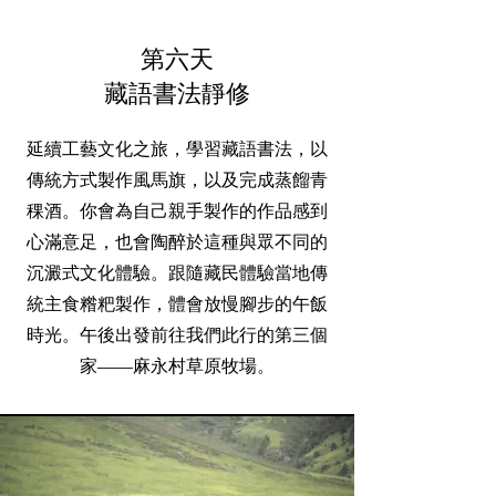
第
六​天
藏語書法靜修
延續工藝文化之旅，學習藏語書法，以
傳統方式製作風馬旗，以及完成蒸餾青
稞酒。你會為自己親手製作的作品感到
心滿意足，也會陶醉於這種與眾不同的
沉澱式文化體驗。跟隨藏民體驗當地傳
統主食糌粑製作，體會放慢腳步的午飯
時光。午後出發前往我們此行的第三個
家——麻永村草原牧場。