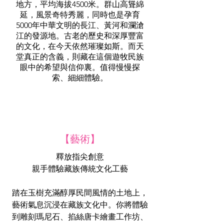
地方，平均海拔4500米。群山高聳綿
延，風景奇特秀麗，同時也是孕育
5000年中華文明的長江、黃河和瀾滄
江的發源地。古老的歷史和深厚豐富
的文化，在今天依然璀璨如斯。而天
堂真正的含義，則藏在這個遊牧民族
眼中的希望與信仰裏。值得慢慢探
索、細細體驗。
【藝術】
釋放指尖創意
親手體驗藏族傳統文化工藝
踏在玉樹充滿醇厚民間風情的土地上，
藝術氣息沉浸在藏族文化中。你將體驗
到雕刻瑪尼石、掐絲唐卡繪畫工作坊、