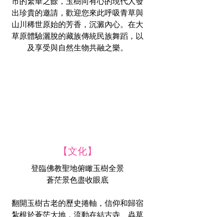
市的繁華之餘，玉樹向有心的現代人發
出珍貴的邀請，歡迎您來此呼吸青草與
山川稀世原始的芳香，沉澱內心。在大
草原體驗灑脫的藏族傳統民族舞蹈，以
及享受與自然生物共融之樂。
【文化】
登臨佛教聖地俯瞰玉樹全景
蒼茫景色盡收眼底
翻開玉樹古老的歷史捲軸，信仰和歸宿
紮根於蒼茫大地，流動在結古寺、蟲草