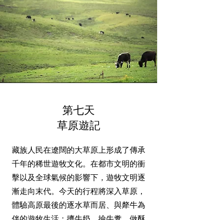
第七天
草原遊記
藏
族人民在遼闊的大草原上形成了傳承
千年的稀世遊牧文化。在都市文明的衝
擊以及全球氣候的影響下，遊牧文明逐
漸走向末代。今天的行程將深入草原，
體驗高原最後的逐水草而居、與犛牛為
伴的遊牧生活：擠牛奶，撿牛糞，做酥