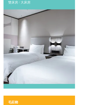
​雙床房 / 大床房
毛莊鄉