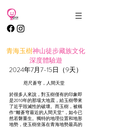
青海玉樹
神山徒步藏族文化
深度體驗遊​
2024年7月7-15日（
9天
）
咫尺蒼穹，人間天堂
於很多人來說，對玉樹僅有的印象即
是2010年的那場大地震，給玉樹帶來
了近乎毀滅性的破壞。而玉樹，被稱
作“離蒼穹最近的人間天堂”，如今已
然若磐重生。獨特的地理位置和地形
地勢，使玉樹坐落在青海地勢最高的