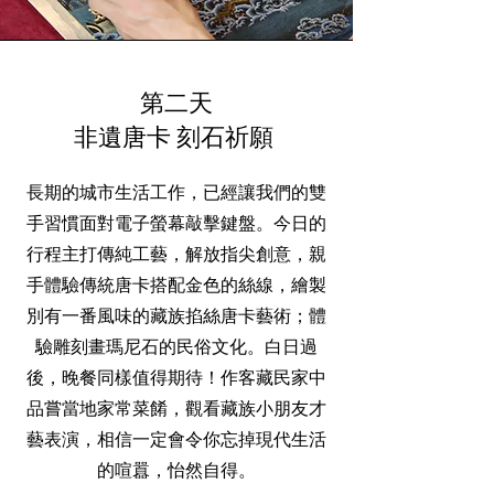
第二天
非遺唐卡 刻石
祈願
長期的城市生活工作，已經讓我們的雙
手習慣面對電子螢幕敲擊鍵盤。今日的
行程主打傳純工藝，解放指尖創意，親
手體驗傳統唐卡搭配金色的絲線，繪製
別有一番風味的藏族掐絲唐卡藝術；體
驗雕刻畫瑪尼石的民俗文化。白日過
後，晚餐同樣值得期待！作客藏民家中
品嘗當地家常菜餚，觀看藏族小朋友才
藝表演，相信一定會令你忘掉現代生活
的喧囂，怡然自得。