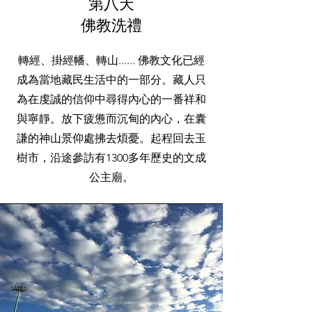
第
八
​天
佛教洗禮
轉經、掛經幡、轉山...... 佛教文化已經
成為當地藏民生活中的一部分。藏人只
為在虔誠的信仰中尋得內心的一番祥和
與寧靜。放下疲憊而沉甸的內心，在囊
謙的神山景仰處拂去煩憂。起程回去玉
樹市，沿途參訪有1300多年歷史的文成
公主廟。