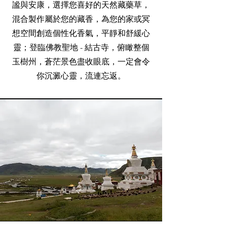
謐與安康
，選擇您喜好的天然藏藥草，
混合製作屬於您的藏香，為您的家或冥
想空間創造個性化香氣，平靜和舒緩心
靈；登臨佛教聖地 - 結古寺，俯瞰整個
玉樹州，蒼茫景色盡收眼底，一定會令
你沉澱心靈，流連忘返。